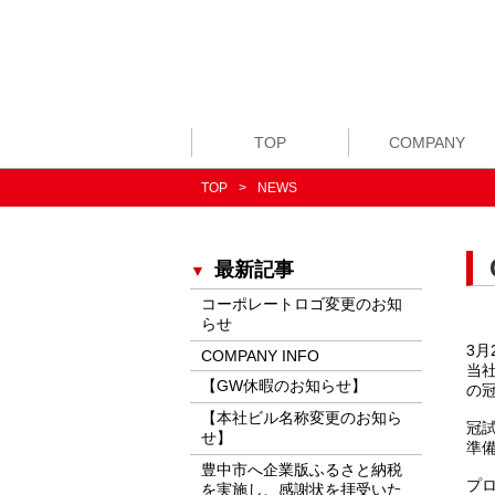
TOP
COMPANY
TOP
NEWS
最新記事
コーポレートロゴ変更のお知
らせ
3月
COMPANY INFO
当
【GW休暇のお知らせ】
の
【本社ビル名称変更のお知ら
冠
せ】
準
豊中市へ企業版ふるさと納税
プ
を実施し、感謝状を拝受いた