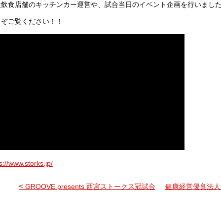
社飲食店舗のキッチンカー運営や、試合当日のイベント企画を行いまし
うぞご覧ください！！
s://www.storks.jp/
<
GROOVE presents 西宮ストークス冠試合
健康経営優良法人